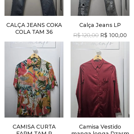
CALÇA JEANS COKA
Calça Jeans LP
COLA TAM 36
O preço orig
O 
R$
120,00
R$
100,00
CAMISA CURTA
Camisa Vestido
FARM TAM P
manga longa Dzarm