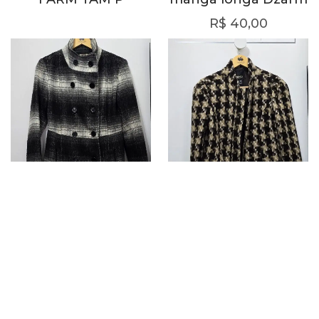
R$
40,00
Casaco Lã Colcci
Casaco Lã Colcci
R$
230,00
R$
149,00