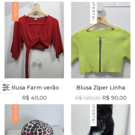
OFERTA!
NOVO!
Blusa Farm verão
Blusa Ziper Linha
O preço orig
O p
R$
40,00
R$
120,00
R$
90,00
OFERTA!
NOVO!