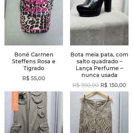
Boné Carmen
Bota meia pata, com
Steffens Rosa e
salto quadrado –
Tigrado
Lança Perfume –
nunca usada
R$
55,00
O preço orig
O 
R$
350,00
R$
150,00
NOVO!