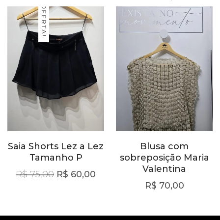
OFERTA!
Saia Shorts Lez a Lez
Blusa com
Tamanho P
sobreposição Maria
Valentina
O preço original era: R$ 75,00.
O preço atual é: R$ 60,00.
R$
75,00
R$
60,00
R$
70,00