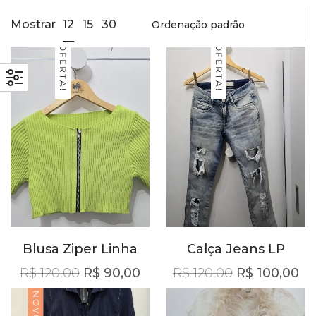
12
Mostrar
15
30
OFERTA!
OFERTA!
Blusa Ziper Linha
Calça Jeans LP
O preço original era: R$ 120,00.
O preço atual é: R$ 90,00.
O preço orig
O 
R$
120,00
R$
90,00
R$
120,00
R$
100,00
NOVO!