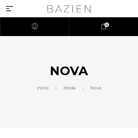
0
NOVA
Início
Moda
Nova