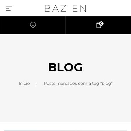
0
BLOG
Início
Posts marcados com a tag “blog”