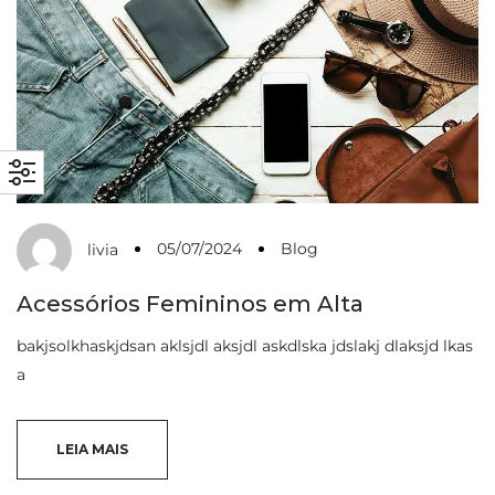
05/07/2024
Blog
livia
Acessórios Femininos em Alta
bakjsolkhaskjdsan aklsjdl aksjdl askdlska jdslakj dlaksjd lkas
a
LEIA MAIS